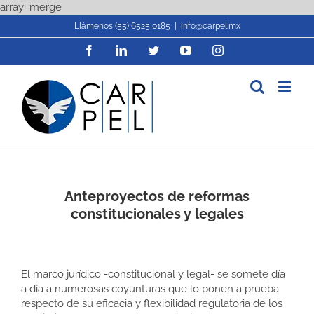
Skip
array_merge
to
Llámenos (55) 6525 0185
|
info@carpel.mx
content
Facebook
LinkedIn
Twitter
YouTube
Instagram
Anteproyectos de reformas
constitucionales y legales
El marco jurídico -constitucional y legal- se somete día
a día a numerosas coyunturas que lo ponen a prueba
respecto de su eficacia y flexibilidad regulatoria de los