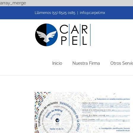
Skip
array_merge
to
Llámenos (55) 6525 0185
|
info@carpel.mx
content
Inicio
Nuestra Firma
Otros Servi