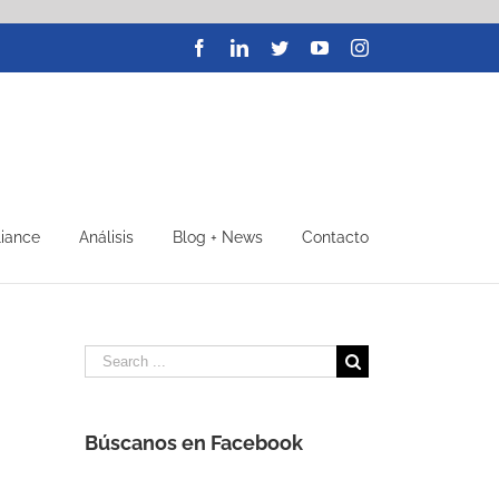
Facebook
LinkedIn
Twitter
YouTube
Instagram
liance
Análisis
Blog + News
Contacto
Search
for:
Búscanos en Facebook