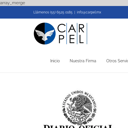
Skip
array_merge
to
Llámenos (55) 6525 0185
|
info@carpel.mx
content
Inicio
Nuestra Firma
Otros Servi