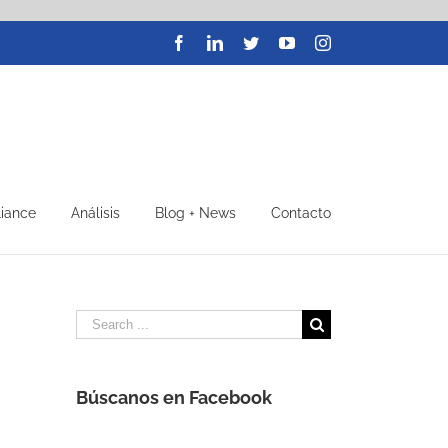
Facebook
LinkedIn
Twitter
YouTube
Instagram
liance
Análisis
Blog + News
Contacto
Search
for:
Búscanos en Facebook