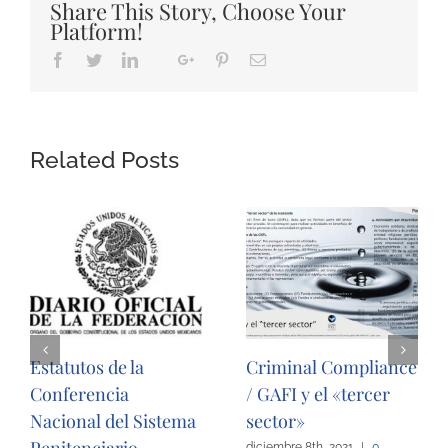
Share This Story, Choose Your
Platform!
Facebook
Twitter
LinkedIn
Google+
Pinterest
Email
Whatsapp
Related Posts
Estatutos de la
Criminal Compliance
Conferencia
/ GAFI y el «tercer
Nacional del Sistema
sector»
diciembre 8th, 2021
|
0