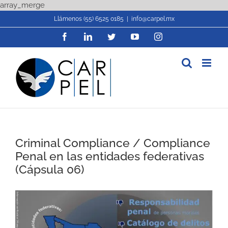
Skip
array_merge
to
Llámenos (55) 6525 0185
|
info@carpel.mx
content
Facebook
LinkedIn
Twitter
YouTube
Instagram
Criminal Compliance / Compliance
Penal en las entidades federativas
(Cápsula 06)
View
Larger
Image