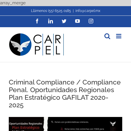
Skip
array_merge
to
Llámenos (55) 6525 0185
|
info@carpel.mx
content
Facebook
LinkedIn
Twitter
YouTube
Instagram
Criminal Compliance / Compliance
Penal. Oportunidades Regionales
Plan Estratégico GAFILAT 2020-
2025
View
Larger