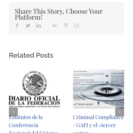
Share This Story, Choose Your
Platform!
Facebook
Twitter
LinkedIn
Google+
Pinterest
Email
Whatsapp
Related Posts
Estatutos de la
Criminal Compliance
Conferencia
/ GAFI y el «tercer
Nacional del Sistema
sector»