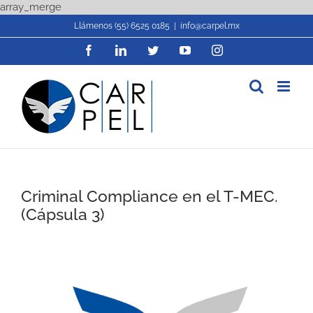
Skip
array_merge
to
Llámenos (55) 6525 0185
|
info@carpel.mx
content
Facebook
LinkedIn
Twitter
YouTube
Instagram
Criminal Compliance en el T-MEC.
(Cápsula 3)
View
Larger
Image