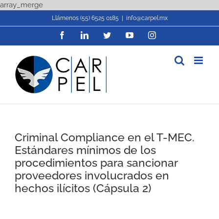
Skip
array_merge
to
Llámenos (55) 6525 0185
|
info@carpel.mx
content
Facebook
LinkedIn
Twitter
YouTube
Instagram
Criminal Compliance en el T-MEC.
Estándares mínimos de los
procedimientos para sancionar
proveedores involucrados en
hechos ilícitos (Cápsula 2)
View