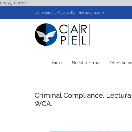
Skip
array_merge
to
Llámenos (55) 6525 0185
|
info@carpel.mx
content
Inicio
Nuestra Firma
Otros Servi
Criminal Compliance. Lectura
WCA.
View
Larger
Image