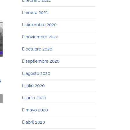
febrero 2021
enero 2021
diciembre 2020
noviembre 2020
octubre 2020
septiembre 2020
Criminal
Compliance /
agosto 2020
s
Aspectos relevantes
julio 2020
de lectura
recomendada: «Lo
junio 2020
que no se dice sobre
mayo 2020
Criminal
Compliance», Pablo
abril 2020
César Busato.