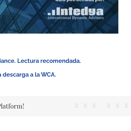
iance. Lectura recomendada.
ta descarga a la WCA.
Platform!
Facebook
Twitter
LinkedIn
Google+
Pintere
E
Whatsapp