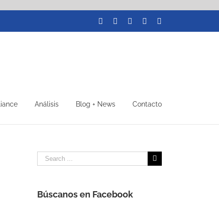
Facebook
LinkedIn
Twitter
YouTube
Instagram
liance
Análisis
Blog + News
Contacto
Search
for:
Búscanos en Facebook