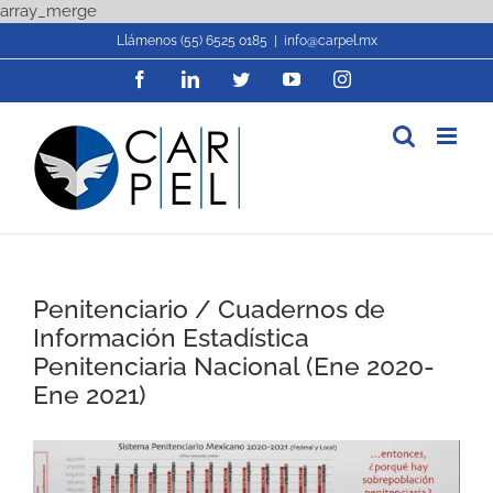
Skip
array_merge
to
Llámenos (55) 6525 0185
|
info@carpel.mx
content
Facebook
LinkedIn
Twitter
YouTube
Instagram
Penitenciario / Cuadernos de
Información Estadística
Penitenciaria Nacional (Ene 2020-
Ene 2021)
View
Larger