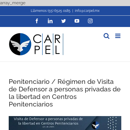
Skip
array_merge
to
Llámenos (55) 6525 0185
|
info@carpel.mx
content
Facebook
LinkedIn
Twitter
YouTube
Instagram
Penitenciario / Régimen de Visita
de Defensor a personas privadas de
la libertad en Centros
Penitenciarios
View
Larger