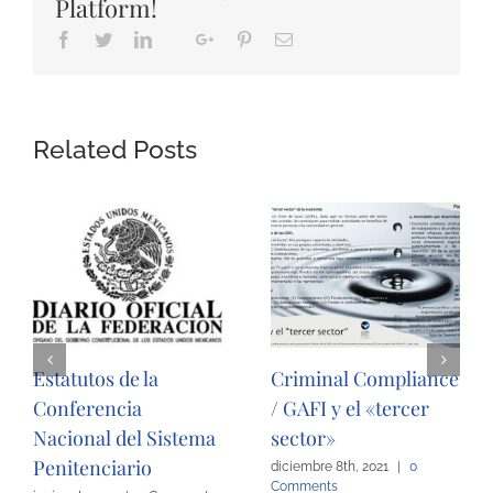
Platform!
Facebook
Twitter
LinkedIn
Google+
Pinterest
Email
Whatsapp
Related Posts
Estatutos de la
Criminal Compliance
Conferencia
/ GAFI y el «tercer
Nacional del Sistema
sector»
Penitenciario
diciembre 8th, 2021
|
0
Comments