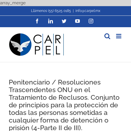
Skip
array_merge
to
Llámenos (55) 6525 0185
|
info@carpel.mx
content
Facebook
LinkedIn
Twitter
YouTube
Instagram
Penitenciario / Resoluciones
Trascendentes ONU en el
Tratamiento de Reclusos. Conjunto
de principios para la protección de
todas las personas sometidas a
cualquier forma de detención o
prisión (4-Parte II de III).