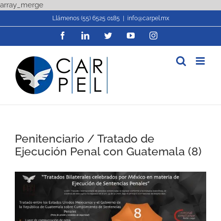
Skip
array_merge
to
Llámenos (55) 6525 0185
|
info@carpel.mx
content
Facebook
LinkedIn
Twitter
YouTube
Instagram
Penitenciario / Tratado de
Ejecución Penal con Guatemala (8)
View
Larger
Image