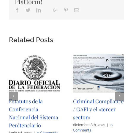
Platform!
Facebook
Twitter
LinkedIn
Google+
Pinterest
Email
Whatsapp
Related Posts
Estatutos de la
Criminal Compliance
Conferencia
/ GAFI y el «tercer
Nacional del Sistema
sector»
Penitenciario
diciembre 8th, 2021
|
0
Comments