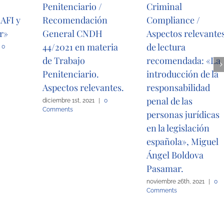
Penitenciario /
Criminal
AFI y
Recomendación
Compliance /
or»
General CNDH
Aspectos relevante
44/2021 en materia
de lectura
0
de Trabajo
recomendada: «La
Penitenciario.
introducción de la
Aspectos relevantes.
responsabilidad
penal de las
diciembre 1st, 2021
|
0
Comments
personas jurídicas
en la legislación
española», Miguel
Ángel Boldova
Pasamar.
noviembre 26th, 2021
|
0
Comments