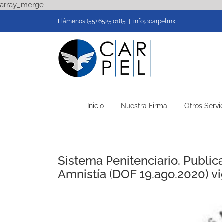
Skip
array_merge
to
Llámenos (55) 6525 0185
|
info@carpel.mx
content
Inicio
Nuestra Firma
Otros Servi
Sistema Penitenciario. Publi
Amnistía (DOF 19.ago.2020) vi
View
Larger
Image