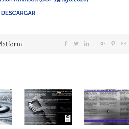
DESCARGAR
Platform!
Facebook
Twitter
LinkedIn
Google+
Pinteres
E
Whatsapp