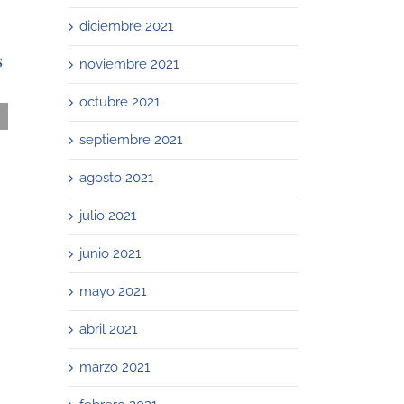
Criminal
diciembre 2021
Compliance /
s
Aspectos relevantes
noviembre 2021
de lectura
octubre 2021
recomendada: «Lo
que no se dice sobre
septiembre 2021
Criminal
agosto 2021
Compliance», Pablo
César Busato.
julio 2021
noviembre 24th, 2021
|
0
Comments
junio 2021
mayo 2021
abril 2021
marzo 2021