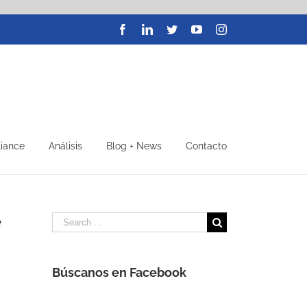
Facebook
LinkedIn
Twitter
YouTube
Instagram
liance
Análisis
Blog + News
Contacto
e
Search
for:
Búscanos en Facebook